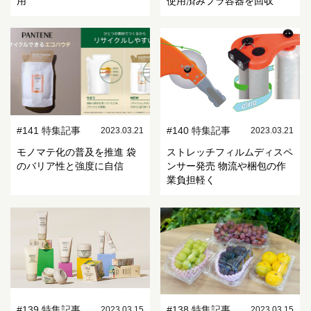
用
使用済みプラ容器を回収
#141 特集記事
#140 特集記事
2023.03.21
2023.03.21
モノマテ化の普及を推進 袋
ストレッチフィルムディスペ
のバリア性と強度に自信
ンサー発売 物流や梱包の作
業負担軽く
#139 特集記事
#138 特集記事
2023.03.15
2023.03.15