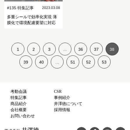
#135 特集記事
2023.03.08
多重シールで効率化実現 薄
膜化で環境配慮要望に対応
1
2
3
…
36
37
38
39
40
…
51
52
53
考動会議
CSR
特集記事
事例紹介
商品紹介
井澤徳について
会社概要
採用情報
お問い合わせ