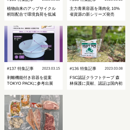
植物由来のアップサイクル
主力青果容器を薄肉化 10%
籾殻配合で環境負荷を低減
省資源の新シリーズ発売
#137 特集記事
#136 特集記事
2023.03.15
2023.03.08
剥離機能付き容器を提案
FSC認証クラフトテープ 森
TOKYO PACKに参考出展
林保護に貢献、認証は国内初