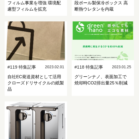
フィルム事業を増強 環境配
段ボール製保冷ボックス 高
慮型フィルムを拡充
断熱ウレタンを内蔵
#119 特集記事
#118 特集記事
2023.02.01
2023.01.25
自社EC発送資材として活用
グリーンナノ、表面加工で
クローズドリサイクルの紙製
焼却時CO2排出量25％削減
品