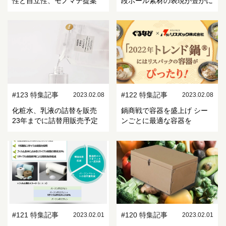
性と自立性、モノマテ提案
段ボール素材の表現が豊かに
#123 特集記事
#122 特集記事
2023.02.08
2023.02.08
化粧水、乳液の詰替を販売
鍋商戦で容器を盛上げ シー
23年までに詰替用販売予定
ンごとに最適な容器を
#121 特集記事
#120 特集記事
2023.02.01
2023.02.01