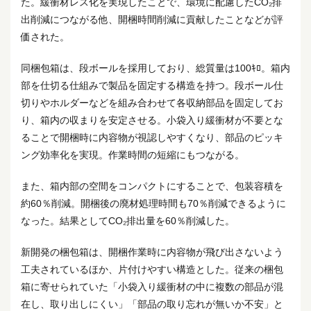
た。緩衝材レス化を実現したことで、環境に配慮したCO₂排
出削減につながる他、開梱時間削減に貢献したことなどが評
価された。
同梱包箱は、段ボールを採用しており、総質量は100ｷﾛ。箱内
部を仕切る仕組みで製品を固定する構造を持つ。段ボール仕
切りやホルダーなどを組み合わせて各収納部品を固定してお
り、箱内の収まりを安定させる。小袋入り緩衝材が不要とな
ることで開梱時に内容物が視認しやすくなり、部品のピッキ
ング効率化を実現。作業時間の短縮にもつながる。
また、箱内部の空間をコンパクトにすることで、包装容積を
約60％削減。開梱後の廃材処理時間も70％削減できるように
なった。結果としてCO₂排出量を60％削減した。
新開発の梱包箱は、開梱作業時に内容物が飛び出さないよう
工夫されているほか、片付けやすい構造とした。従来の梱包
箱に寄せられていた「小袋入り緩衝材の中に複数の部品が混
在し、取り出しにくい」「部品の取り忘れが無いか不安」と