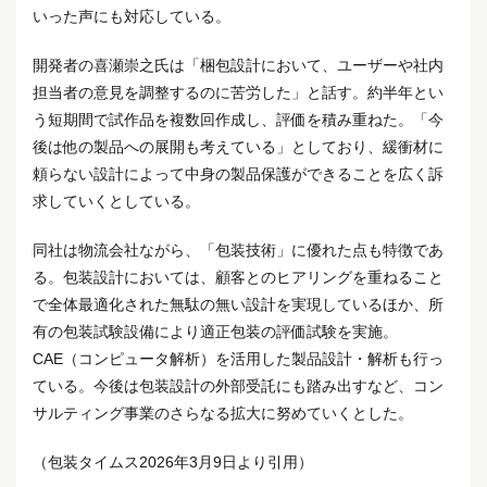
いった声にも対応している。
開発者の喜瀬崇之氏は「梱包設計において、ユーザーや社内
担当者の意見を調整するのに苦労した」と話す。約半年とい
う短期間で試作品を複数回作成し、評価を積み重ねた。「今
後は他の製品への展開も考えている」としており、緩衝材に
頼らない設計によって中身の製品保護ができることを広く訴
求していくとしている。
同社は物流会社ながら、「包装技術」に優れた点も特徴であ
る。包装設計においては、顧客とのヒアリングを重ねること
で全体最適化された無駄の無い設計を実現しているほか、所
有の包装試験設備により適正包装の評価試験を実施。
CAE（コンピュータ解析）を活用した製品設計・解析も行っ
ている。今後は包装設計の外部受託にも踏み出すなど、コン
サルティング事業のさらなる拡大に努めていくとした。
（包装タイムス2026年3月9日より引用）