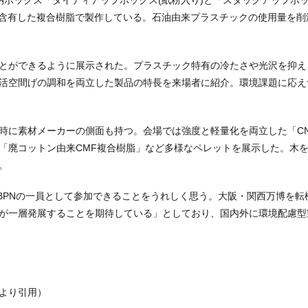
納ボックス「タイディアップボックス(紙粉入り)と「スタックアップボッ
)を含有した複合樹脂で製作している。石油由来プラスチックの使用量を削
とができるように展示された。プラスチック特有の冷たさや光沢を抑え
活空間げの調和を両立した製品の特長を来場者に紹介。環境課題に応え
に素材メーカーの側面も持つ。会場では強度と軽量化を両立した「CNF
「廃コットン由来CMF複合樹脂」など多様なペレットを展示した。木
。
BPNの一員として参加できることをうれしく思う。大阪・関西万博を転
が一層発展することを期待している」としており、国内外に環境配慮型
日より引用）