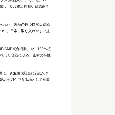
クス(紙粉入り)」で、セルロー
減し、Co2排出抑制や資源保全
られた、製品の持つ自然な質感
つつ、日常に取り入れやすい提
/CMF複合樹脂」や、100％植
を模した容器に収め、素材の特性
機に。資源循環社会に貢献でき
製品を紹介できる場として意義